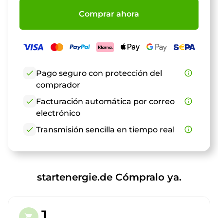
Comprar ahora
check
Pago seguro con protección del
info_outline
comprador
check
Facturación automática por correo
info_outline
electrónico
check
Transmisión sencilla en tiempo real
info_outline
startenergie.de Cómpralo ya.
1.
shopping_cart