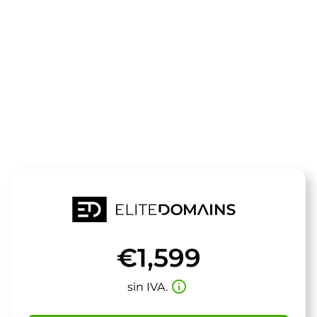
El dominio
startenergie.
está a la venta
€1,599
info_outline
sin IVA.