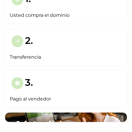
Usted compra el dominio
2.
arrow_forward
Transferencia
3.
paid
Pago al vendedor