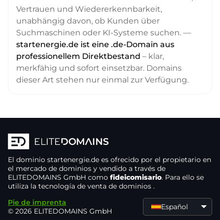
Vertrauen und Wiedererkennbarkeit,
unabhängig davon, ob Kunden über
Suchmaschinen oder KI-Systeme suchen. —
startenergie.de ist eine .de-Domain aus
professionellem Direktbestand
– klar,
merkfähig und sofort einsetzbar. Domains
dieser Art stehen nur einmal zur Verfügung.
El dominio
startenergie.de
es ofrecido por el propietario
en
el mercado de dominios
y vendido a través de
ELITEDOMAINS GmbH como
fideicomisario
. Para ello se
utiliza la tecnología de venta de dominios
.
Pie de imprenta
Español
© 2026 ELITEDOMAINS GmbH